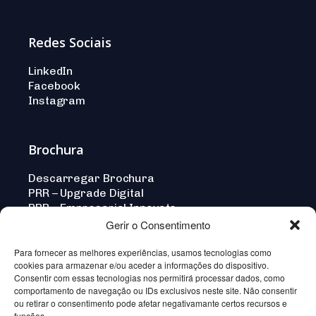
Redes Sociais
LinkedIn
Facebook
Instagram
Brochura
Descarregar Brochura
PRR – Upgrade Digital
PRR – Empresarial Innovate
Gerir o Consentimento
Para fornecer as melhores experiências, usamos tecnologias como
cookies para armazenar e/ou aceder a informações do dispositivo.
Norma-
Consentir com essas tecnologias nos permitirá processar dados, como
Crafted by Wevolved
comportamento de navegação ou IDs exclusivos neste site. Não consentir
Açores
— Creative Agency
ou retirar o consentimento pode afetar negativamante certos recursos e
© 2026
funções.