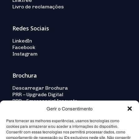
Linktree
Livro de reclamações
Redes Sociais
LinkedIn
Facebook
Instagram
Brochura
Descarregar Brochura
PRR – Upgrade Digital
PRR – Empresarial Innovate
Gerir o Consentimento
Para fornecer as melhores experiências, usamos tecnologias como
cookies para armazenar e/ou aceder a informações do dispositivo.
Consentir com essas tecnologias nos permitirá processar dados, como
Norma-
Crafted by Wevolved
comportamento de navegação ou IDs exclusivos neste site. Não consentir
Açores