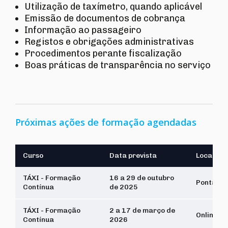
Utilização de taxímetro, quando aplicável
Emissão de documentos de cobrança
Informação ao passageiro
Registos e obrigações administrativas
Procedimentos perante fiscalização
Boas práticas de transparência no serviço
Próximas ações de formação agendadas
Curso
Data prevista
Local
TÁXI - Formação
16 a 29 de outubro
Ponta De
Contínua
de 2025
TÁXI - Formação
2 a 17 de março de
Online
Contínua
2026