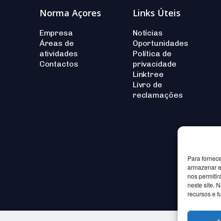
Norma Açores
Links Úteis
Empresa
Notícias
Áreas de
Oportunidades
atividades
Política de
Contactos
privacidade
Linktree
Livro de
reclamações
Para fornec
armazenar e
nos permiti
neste site. 
recursos e f