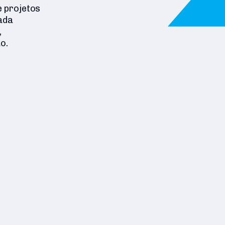
 projetos
ada
,
o.