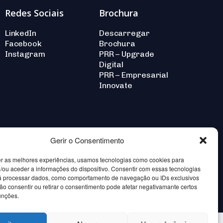
Redes Sociais
Brochura
LinkedIn
Descarregar
Facebook
Brochura
Instagram
PRR – Upgrade
Digital
PRR – Empresarial
Innovate
Gerir o Consentimento
er as melhores experiências, usamos tecnologias como cookies para
/ou aceder a informações do dispositivo. Consentir com essas tecnologias
rá processar dados, como comportamento de navegação ou IDs exclusivos
Não consentir ou retirar o consentimento pode afetar negativamante certos
Crafted by Wevolved —
unções.
Creative Agency