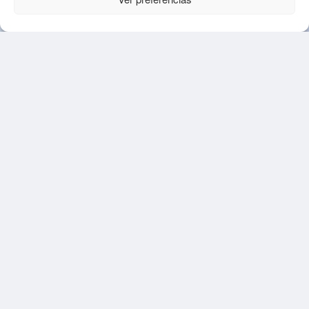
30
Projetos apoiados a
governos
e câmaras
municipais
5
Aeroportos e
ampliações,
incluindo Ponta
Delgada, São Jorge e
Pico