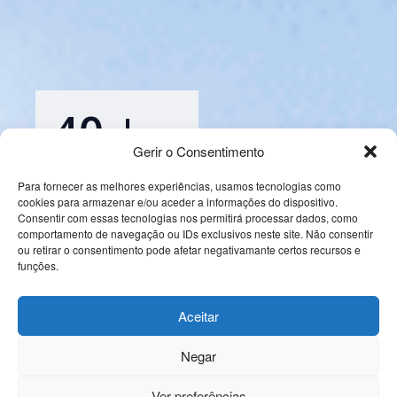
40
Gerir o Consentimento
Anos de experiência
consolidada
Para fornecer as melhores experiências, usamos tecnologias como
a evoluir as 9 ilhas
cookies para armazenar e/ou aceder a informações do dispositivo.
dos Açores
Consentir com essas tecnologias nos permitirá processar dados, como
comportamento de navegação ou IDs exclusivos neste site. Não consentir
ou retirar o consentimento pode afetar negativamante certos recursos e
funções.
50
Aceitar
Estudos e projetos
de consultoria
Negar
para governos e
empresas
Ver preferências